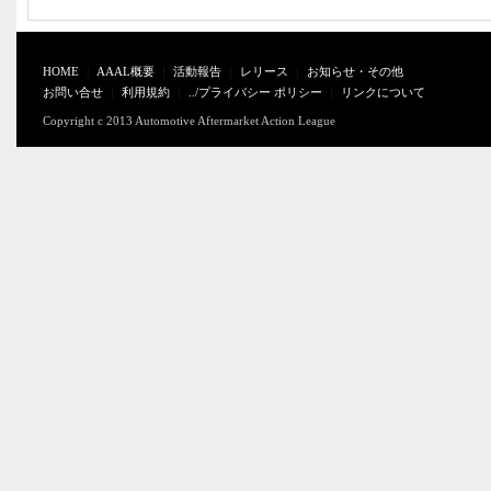
HOME
｜
AAAL概要
｜
活動報告
｜
レリース
｜
お知らせ・その他
お問い合せ
｜
利用規約
｜
../プライバシー ポリシー
｜
リンクについて
Copyright c 2013 Automotive Aftermarket Action League