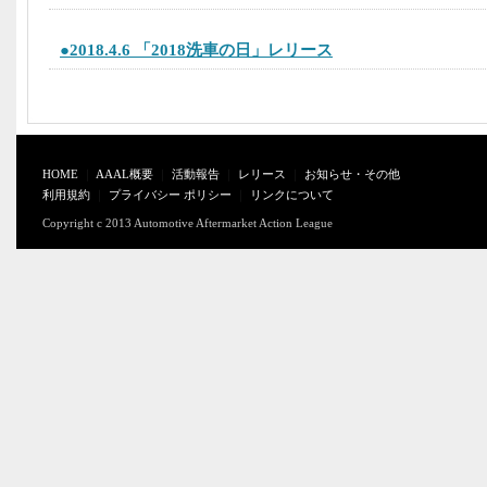
●2018.4.6 「2018洗車の日」レリース
HOME
｜
AAAL概要
｜
活動報告
｜
レリース
｜
お知らせ・その他
利用規約
｜
プライバシー ポリシー
｜
リンクについて
Copyright c 2013 Automotive Aftermarket Action League